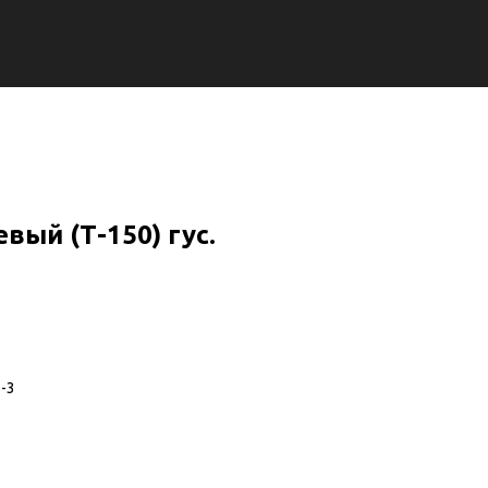
вый (Т-150) гус.
-3