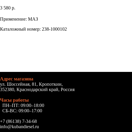
3 580
р.
Применение: МАЗ
Каталожный номер: 238-1000102
Адрес магазина
ул. Шоссейная, 81, Кропоткин,
352380, Краснодарский край, Россия
Часы работы
ПН–ПТ: 09:00–18:00
СБ-ВС: 09:00–17:00
+7 (86138) 7-34-68
info@kubandiesel.ru