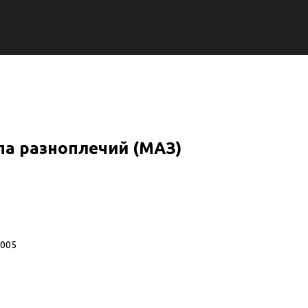
па разноплечий (МАЗ)
8005