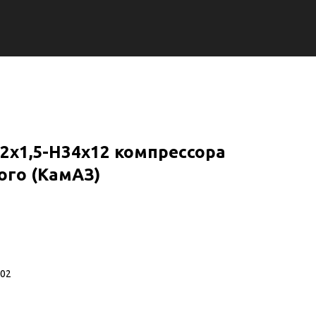
2х1,5-Н34х12 компрессора
го (КамАЗ)
302