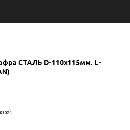
офра СТАЛЬ D-110х115мм. L-
AN)
203024