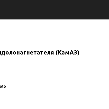
идолонагнетателя (КамАЗ)
1030