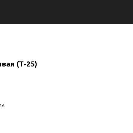
вая (Т-25)
-2А