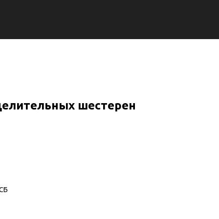
делительных шестерен
-СБ